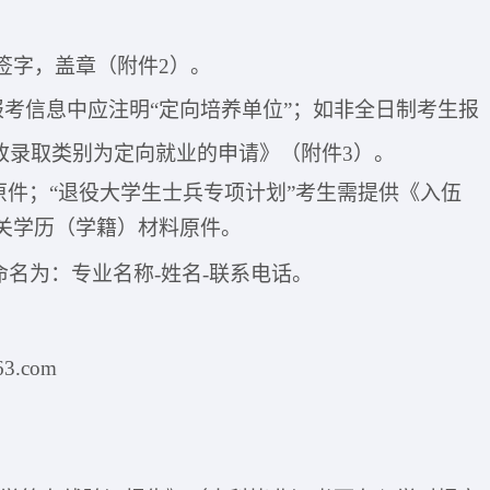
，签字，盖章（附件
2
）
。
且报考信息中应注明“定向培养单位”；如非全日制考生报
改录取类别为定向就业的申请》（附件3）。
原件；
“退役大学生士兵专项计划”考生需提供《入伍
关学历（学籍）材料原件。
）命名为：专业名称-姓名-
联系电话
。
63.com