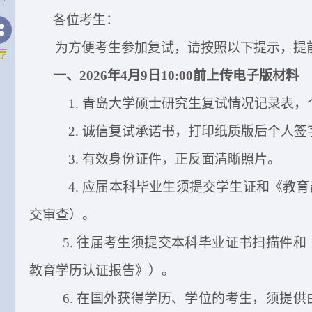
各位考生：
为方便考生参加复试，请按照以下提示，提
享
一、
202
6
年
4
月
9
日
10
:00前
上传电子版
材料
1. 青岛大学硕士研究生复试情况记录表
2. 诚信复试承诺书，打印纸质版后个人
3
. 有效身份证件
，
正反面清晰照片。
4.
应届本科毕业生须提交学生证和《教育
交审查）
。
5
. 往届考生须提交本科毕业证书扫描件
教育学历认证报告》）
。
6
. 在国外获得学历、学位的考生，须提