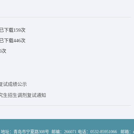
已下载
159
次
已下载
446
次
0
次
剂复试成绩公示
研究生招生调剂复试通知
岛市宁夏路308号 邮编：266071 电话：0532-85951066 邮箱：qdwc