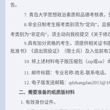
告
。
7
. 青岛大学思想政治素质和品德考核表
8.非全日制考生报考类别须为“定向”，
考类别为“非定向”，须主动向我校提交《关于修
9.
具有加分资格的考生，须提供相关证书
批准书》《退出现役证》（限士兵）及入伍前有
10.
将上述材料
电子版
压缩包（zip或rar
11
. 邮件标题：专业名称-姓名-
联系电话
。
12
. 电子版
发
送
邮箱：
qdzhangdan2013@1
二、需要准备的
纸质版
材料
1. 有效身份证件
。