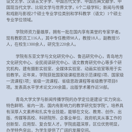
设文艺学、汉语言文字学、中国古代文学、中国古典文献学、中
国现当代文学、比较文学与世界文学，
6个二级学科；新闻与传播
和戏剧与影视2个硕士专业学位类别和学科教学（语文）1个硕士
专业学位领域。
学院师资力量雄厚，拥有一批在国内享有美誉的专家学者。
现有教职员工
116人，其中专任教师98人，教授18人，副教授35
人，在校生1300余人，研究生220余人。
学院有东亚文学与文化研究中心、鲁迅研究中心，青岛地方
文化研究中心、全民阅读研究中心、语文教育研究中心等多个研
究机构，建有摄影实验室、全媒体实验室、动画实验室等用于实
验教学。近年来，学院获批国家级课程思政示范课程
1项、国家级
一流课程1项；省级一流课程、省级思政课程等省级教学项目8
项。发表高水平学术论文200余篇，出版学术著作近50部。
青岛大学文学与新闻传播学院的办学定位是建设
“实力突出、
特色鲜明、省内一流、国内有影响力的教学研究型学院”。培养具
有深厚人文素养和扎实专业技能，能够在文化、教育、创作、出
版、传媒等高校、科研院所、企事业单位、政府机关从事工作的
创新型、应用型、复合型人才。学院底蕴深厚，区位优势明显，
办学特色突出，为学生提供了广阔的发展空间。