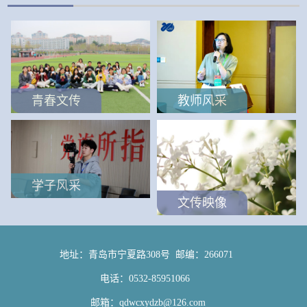
青春文传
教师风采
学子风采
文传映像
地址：青岛市宁夏路308号 邮编：266071
电话：0532-85951066
邮箱：qdwcxydzb@126.com